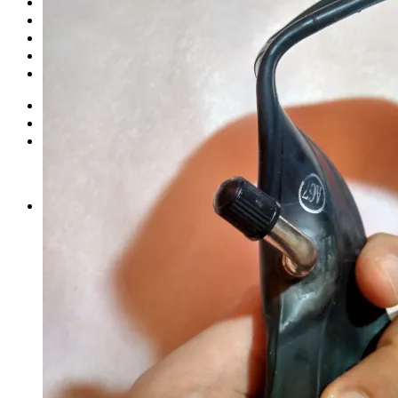
Запчасти для моноколес
Куклы Monster High
Обучение езде на моноколесе
Новинки
Контакты
Вход
Корзина /
0
₽
0
Корзина пуста.
0
Корзина
Корзина пуста.