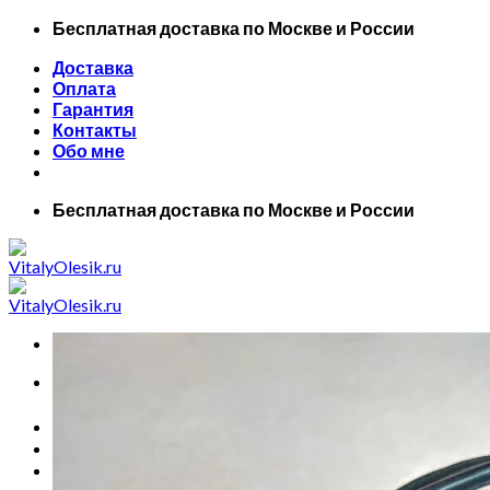
Skip
Бесплатная доставка по Москве и России
to
Доставка
content
Оплата
Гарантия
Контакты
Обо мне
Бесплатная доставка по Москве и России
Искать:
Главная
Все товары
Маски