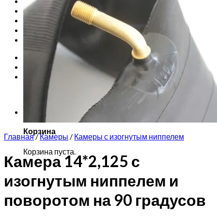
Запчасти для моноколес
Куклы Monster High
Обучение езде на моноколесе
Новинки
Контакты
Вход
Корзина /
0
₽
0
Корзина пуста.
0
Корзина
Главная
/
Камеры
/
Камеры с изогнутым ниппелем
Корзина пуста.
Камера 14*2,125 с
изогнутым ниппелем и
поворотом на 90 градусов