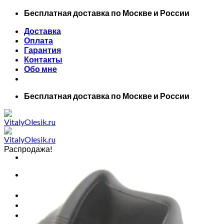
Skip
Бесплатная доставка по Москве и России
to
Доставка
content
Оплата
Гарантия
Контакты
Обо мне
Бесплатная доставка по Москве и России
Распродажа!
Искать:
Главная
Все товары
Маски