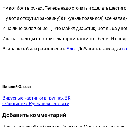
Ну вот болт в руках.. Теперь надо сточить и сделать шестигр
Ну вот и открутил раковину))) и куньяк появился) все налад
И на лице облегчение =) Что Майкл диабетик) Вот лыба у не
Ипать… пальцы отсекли секатором каким то… беее.. И прод
Эта запись была размещена в
Блог
. Добавить в закладки
по
Виталий Олесик
Вирусные картинки в группах ВК
О блогинге с Русланом Титовым
Добавить комментарий
Ваш адрес email не будет опубликован.
Обязательные поля