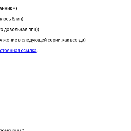
анник =)
илось блин)
го довольная ппц))
олжение в следующей серии, как всегда)
стоянная ссылка
.
 помечены
*