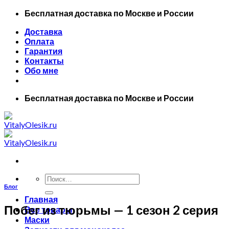
Skip
Бесплатная доставка по Москве и России
to
Доставка
content
Оплата
Гарантия
Контакты
Обо мне
Бесплатная доставка по Москве и России
Искать:
Блог
Главная
Побег из тюрьмы — 1 сезон 2 серия
Все товары
Маски