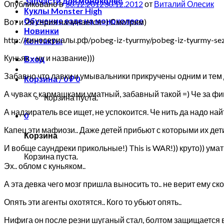
Запчасти для моноколес
Опубликовано в
30.12.2012
30.12.2012
от
Виталий Олесик
Куклы Monster High
Обучение езде на моноколесе
Вот и 2я серия начинается=) Смотрим)
Новинки
http://киносериалы.рф/pobeg-iz-tyurmy/pobeg-iz-tyurmy-sez
Контакты
Куньяк – ну и название)))
Вход
Забавно что лавки и умывальники прикручены одним и тем д
Корзина /
0
₽
0
А чувак с кармашками уматный, забавный такой =) Че за ф
Корзина пуста.
А надзиратель все ищет, не успокоится. Че нить да надо най
0
Капец эти мафиози.. Даже детей прибьют с которыми их дети
Корзина
И вобще саундреки прикольные!) This is WAR!)) круто)) ума
Корзина пуста.
Эх.. облом с куньяком..
А эта девка чего мозг пришла выносить то.. не верит ему скот
Опять эти агенты охотятся.. Кого то убьют опять..
Нифига он после резни шуганый стал, болтом защищается в