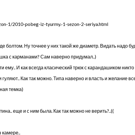
on-1/2010-pobeg-iz-tyurmy.-1-sezon-2-seriya.html
е болтом. Ну точнее у них такой же диаметр. Видать надо бу
ишка с карманами? Сам наверно придумал..)
ти ему.. И как всегда класический трюк с карандашиком никто
 гуляют.. Как так можно. Типа наверно и власть и желание вс
тная темка)
ина.. еще и с ним была. Как так можно не верить?..((
 камере..