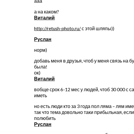
ааа
а на каком?
Виталий
http://retush-photo.ru/
с этой шляпы))
Руслан
норм)
добавь меня в друзья, чтоб у меня связь на 
была!
ок)
Виталий
вобще срок 6-12 мес у людей, чтоб 30 000 с с
иметь
но есть люди кто за 3 года пол ляма – лям им
так что тема довольно таки прибыльная, если
полюбить
Руслан