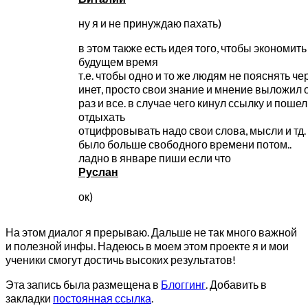
ну я и не принуждаю пахать)
в этом также есть идея того, чтобы экономить
будущем время
т.е. чтобы одно и то же людям не пояснять че
инет, просто свои знание и мнение выложил 
раз и все. в случае чего кинул ссылку и пошел
отдыхать
отцифровывать надо свои слова, мысли и тд.
было больше свободного времени потом..
ладно в январе пиши если что
Руслан
ок)
На этом диалог я прерываю. Дальше не так много важной
и полезной инфы. Надеюсь в моем этом проекте я и мои
ученики смогут достичь высоких результатов!
Эта запись была размещена в
Блоггинг
. Добавить в
закладки
постоянная ссылка
.