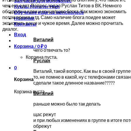
Запчасти для моноколес
чем его едят. Вопрос задал Руслан Титов в ВК. Немного
Куклы Monster High
обсудили и идеи и концепцию блога. Как можно экономить
Обучение езде на моноколесе
потом время и тд. Само наличие блога поидее может
Новинки
экономить ваше и чужое время. Далее можно прочитать
Контакты
диалог.
Вход
Виталий
Корзина /
0
₽
0
чего отвечать то?
Корзина пуста.
Руслан
0
Виталий, такой вопрос. Как вы в своей группе
то, не помню в какой, ну с телефонами связа
Корзина
сделали такое длинное название?????
Корзина пуста.
Виталий
раньше можно было так делать
щас режут
и при любых изменениях в группе в итоге по
обрежут