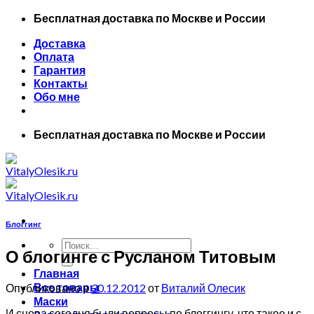
Skip
Бесплатная доставка по Москве и России
to
Доставка
content
Оплата
Гарантия
Контакты
Обо мне
Бесплатная доставка по Москве и России
Блоггинг
Искать:
О блогинге с Русланом Титовым
Главная
Все товары
Опубликовано в
30.12.2012
от
Виталий Олесик
Маски
И снова сегодня были вопросы по блоггингу, что такое и с