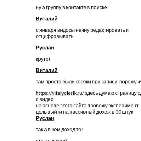
ну а группу в контакте в поиске
Виталий
с января видосы начну редактировать и
отцифровывать
Руслан
круто)
Виталий
там просто были косяки при записи, порежу ч
https://vitalyolesik.ru/
здесь думаю страницу 
с видео
на основе этого сайта провожу эксперимент
цель выйти на пассивный дохож в 30 штук
Руслан
так а в чем доход то?
что за услуги?