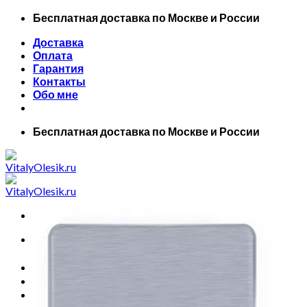
Skip
Бесплатная доставка по Москве и России
to
Доставка
content
Оплата
Гарантия
Контакты
Обо мне
Бесплатная доставка по Москве и России
Искать:
Главная
Все товары
Маски