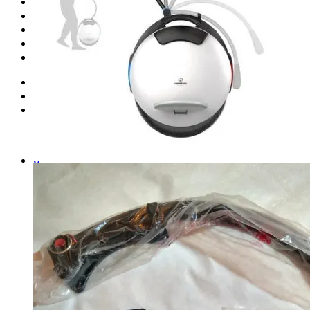
Запчасти для моноколес
Куклы Monster High
Обучение езде на моноколесе
Новинки
Контакты
Вход
Корзина /
0
₽
0
Корзина пуста.
0
Корзина
Корзина пуста.