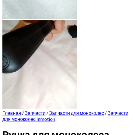
Главная
/
Запчасти
/
Запчасти для моноколес
/
Запчасти
для моноколес Inmotion
Ручка для моноколеса