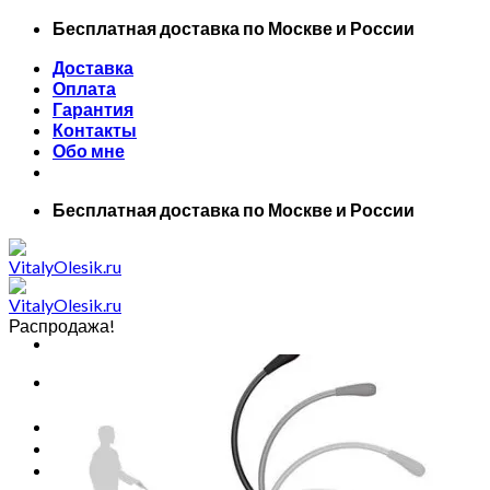
Skip
Бесплатная доставка по Москве и России
to
Доставка
content
Оплата
Гарантия
Контакты
Обо мне
Бесплатная доставка по Москве и России
Распродажа!
Искать:
Главная
Все товары
Маски