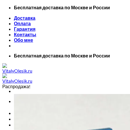
Skip
Бесплатная доставка по Москве и России
to
Доставка
content
Оплата
Гарантия
Контакты
Обо мне
Бесплатная доставка по Москве и России
Распродажа!
Искать:
Главная
Все товары
Маски