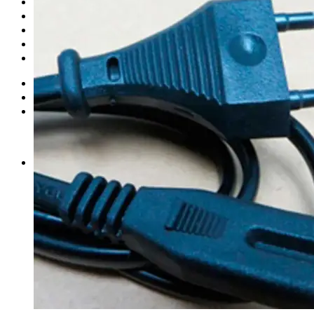
Запчасти для моноколес
Куклы Monster High
Обучение езде на моноколесе
Новинки
Контакты
Вход
Корзина /
0
₽
0
Корзина пуста.
0
Корзина
Корзина пуста.