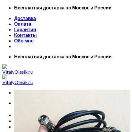
Skip
Бесплатная доставка по Москве и России
to
Доставка
content
Оплата
Гарантия
Контакты
Обо мне
Бесплатная доставка по Москве и России
Искать:
Главная
Все товары
Маски