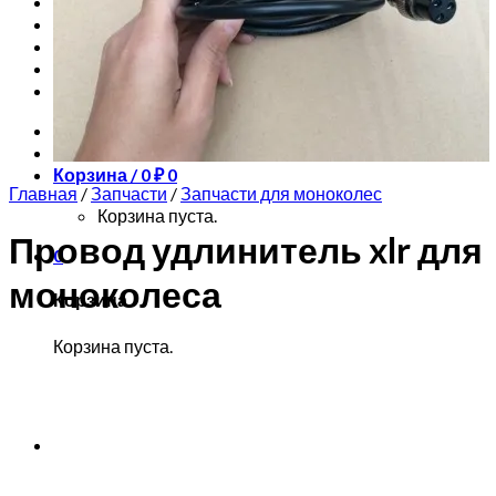
Запчасти для моноколес
Куклы Monster High
Обучение езде на моноколесе
Новинки
Контакты
Вход
Корзина /
0
₽
0
Главная
/
Запчасти
/
Запчасти для моноколес
Корзина пуста.
Провод удлинитель xlr для
0
моноколеса
Корзина
Корзина пуста.