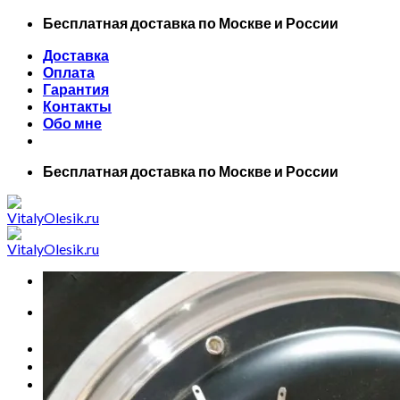
Skip
Бесплатная доставка по Москве и России
to
Доставка
content
Оплата
Гарантия
Контакты
Обо мне
Бесплатная доставка по Москве и России
Искать:
Главная
Все товары
Маски