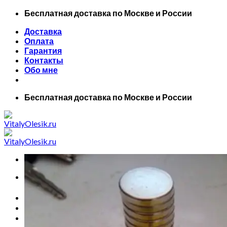
Skip
Бесплатная доставка по Москве и России
to
Доставка
content
Оплата
Гарантия
Контакты
Обо мне
Бесплатная доставка по Москве и России
Искать:
Главная
Все товары
Маски