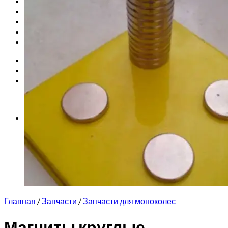
Запчасти для моноколес
Куклы Monster High
Обучение езде на моноколесе
Новинки
Контакты
Вход
Корзина /
0
₽
0
Корзина пуста.
0
Корзина
Корзина пуста.
Главная
/
Запчасти
/
Запчасти для моноколес
Магниты круглые