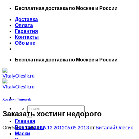
Skip
Бесплатная доставка по Москве и России
to
Доставка
content
Оплата
Гарантия
Контакты
Обо мне
Бесплатная доставка по Москве и России
Хостинг Timeweb
Искать:
Заказать хостинг недорого
Главная
Все товары
Опубликовано в
16.12.2012
06.05.2013
от
Виталий Олесик
Маски