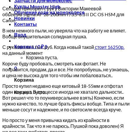
Запчасти для моноколес
Куклы Monster High
Сегодня приобрел с рук у Виктории Макеевой
Обучение езде на моноколесе
объектив Sigma AF 18-200mm F/3.5-6.3 II DC OS HSM для
Новинки
Canon
Контакты
В нем немного пыли, но уверяла что на работу не влияет.
Вход
Вобще внушительная солидная пушка.
Корзина /
0
₽
0
С рук взял за 5 тыс. руб. Когда новый такой
стоит 16250р.
на данный момент
Корзина пуста.
Короче буду пробовать, смотреть как фотает. Не
0
понравится, продам, да и все. Не попробуешь, не узнаешь,
и цена не высока для того чтобы им побаловаться..
Корзина
Просто купил недавно еще китовый 18-55мм и отфотал
один концерт. В процессе иногда не хватало дальности..
Корзина пуста.
Вот решил что то поуниверсальнее взять) Конечно, если
нужно качество, то лучше брать фиксы вобще. Типа и пыли
меньше сосут и надежнее, и по светосиле всегда круче.
Но просто у меня привычка кидать из крайности в
крайности. Так что я не парюсь. Пушкой пока доволен) Я
же все таки любитель просто.