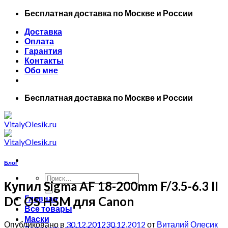
Skip
Бесплатная доставка по Москве и России
to
Доставка
content
Оплата
Гарантия
Контакты
Обо мне
Бесплатная доставка по Москве и России
Блог
Искать:
Купил Sigma AF 18-200mm F/3.5-6.3 II
Главная
DC OS HSM для Canon
Все товары
Маски
Опубликовано в
30.12.2012
30.12.2012
от
Виталий Олесик