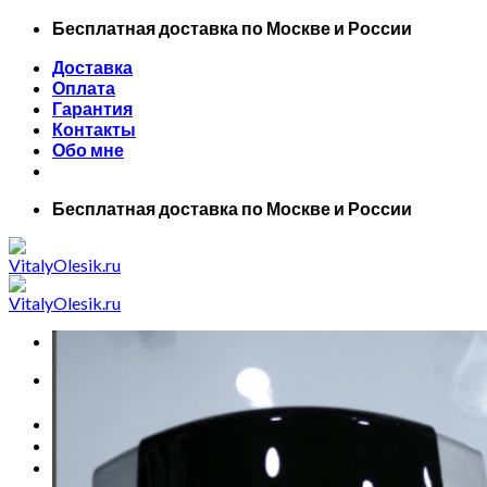
Skip
Бесплатная доставка по Москве и России
to
Доставка
content
Оплата
Гарантия
Контакты
Обо мне
Бесплатная доставка по Москве и России
Искать:
Главная
Все товары
Маски