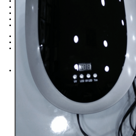
Запчасти для моноколес
Куклы Monster High
Обучение езде на моноколесе
Новинки
Контакты
Вход
Корзина /
0
₽
0
Корзина пуста.
0
Корзина
Корзина пуста.