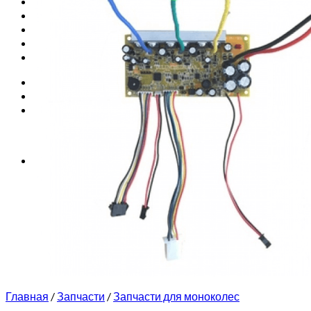
Запчасти для моноколес
Куклы Monster High
Обучение езде на моноколесе
Новинки
Контакты
Вход
Корзина /
0
₽
0
Корзина пуста.
0
Корзина
Корзина пуста.
Главная
/
Запчасти
/
Запчасти для моноколес