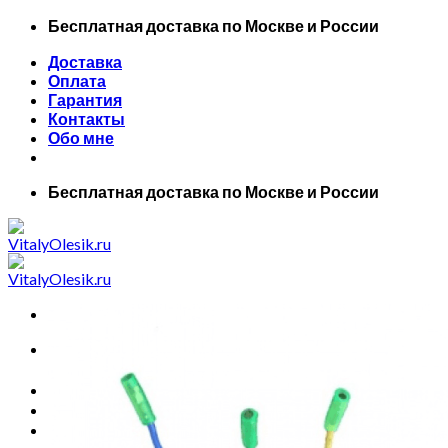
Skip
Бесплатная доставка по Москве и России
to
Доставка
content
Оплата
Гарантия
Контакты
Обо мне
Бесплатная доставка по Москве и России
Искать:
Главная
Все товары
Маски