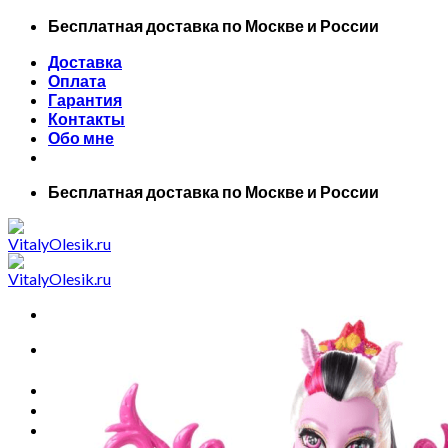
Skip
Бесплатная доставка по Москве и России
to
Доставка
content
Оплата
Гарантия
Контакты
Обо мне
Бесплатная доставка по Москве и России
Искать:
Главная
Все товары
Маски