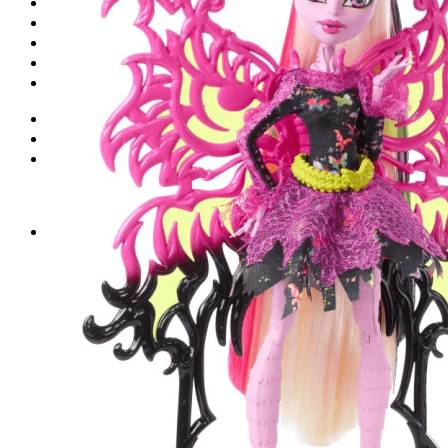
Запчасти для моноколес
Куклы Monster High
Обучение езде на моноколесе
Новинки
Контакты
Вход
Корзина /
0
₽
0
Корзина пуста.
0
Корзина
Корзина пуста.