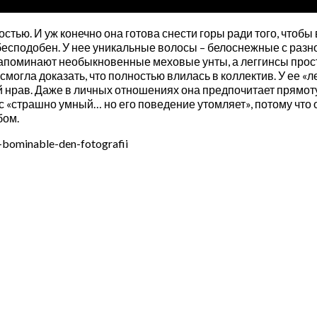
стью. И уж конечно она готова снести горы ради того, чтоб
бесподобен. У нее уникальные волосы – белоснежные с разн
поминают необыкновенные меховые унты, а леггинсы прост
смогла доказать, что полностью влилась в коллектив. У ее «
й нрав. Даже в личных отношениях она предпочитает прямоту
с «страшно умный… но его поведение утомляет», потому что он
бом.
-bominable-den-fotografii