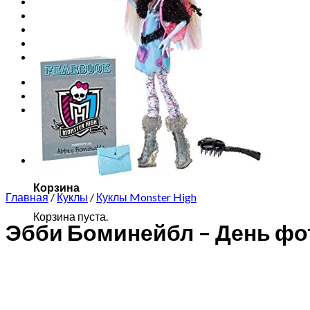
Запчасти для моноколес
Куклы Monster High
Обучение езде на моноколесе
Новинки
Контакты
Вход
Корзина /
0
₽
0
Корзина пуста.
0
Корзина
Главная
/
Куклы
/
Куклы Monster High
Корзина пуста.
Эбби Боминейбл – День ф