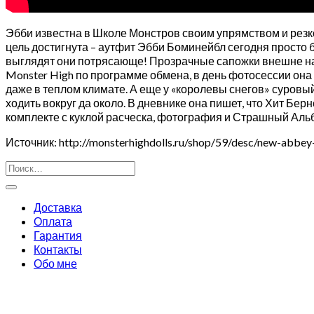
Эбби известна в Школе Монстров своим упрямством и резко
цель достигнута – аутфит Эбби Боминейбл сегодня просто 
выглядят они потрясающе! Прозрачные сапожки внешне на
Monster High по программе обмена, в день фотосессии она 
даже в теплом климате. А еще у «королевы снегов» суровы
ходить вокруг да около. В дневнике она пишет, что Хит Берн
комплекте с куклой расческа, фотография и Страшный Аль
Источник: http://monsterhighdolls.ru/shop/59/desc/new-abbey
Искать:
Доставка
Оплата
Гарантия
Контакты
Обо мне