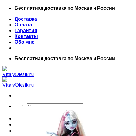
Skip
Бесплатная доставка по Москве и России
to
Доставка
content
Оплата
Гарантия
Контакты
Обо мне
Бесплатная доставка по Москве и России
Искать:
Главная
Все товары
Маски